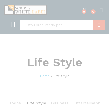
0
0
Pesquisa
Life Style
Home
/
Life Style
Todos
Life Style
Business
Entertaiment