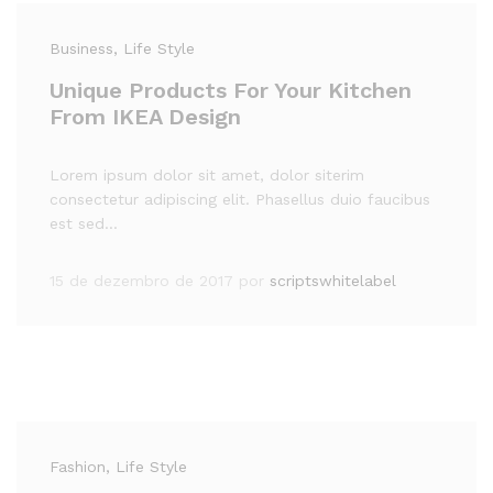
Business
, Life Style
Unique Products For Your Kitchen
From IKEA Design
Lorem ipsum dolor sit amet, dolor siterim
consectetur adipiscing elit. Phasellus duio faucibus
est sed…
15 de dezembro de 2017
por
scriptswhitelabel
Fashion
, Life Style