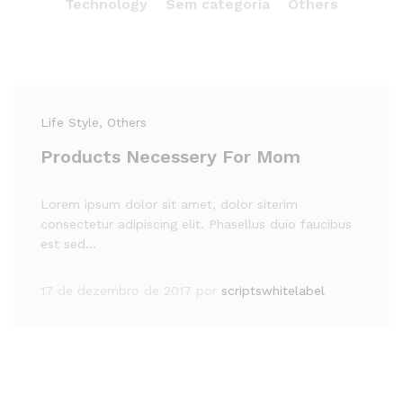
Technology
Sem categoria
Others
Life Style
, Others
Products Necessery For Mom
Lorem ipsum dolor sit amet, dolor siterim
consectetur adipiscing elit. Phasellus duio faucibus
est sed…
17 de dezembro de 2017
por
scriptswhitelabel