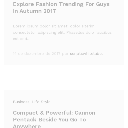
Explore Fashion Trending For Guys
In Autumn 2017
Lorem ipsum dolor sit amet, dolor siterim
consectetur adipiscing elit. Phasellus duio faucibus
est sed…
14 de dezembro de 2017
por
scriptswhitelabel
Business
, Life Style
Compact & Powerful: Cannon
Pentack Beside You Go To
Anywhere