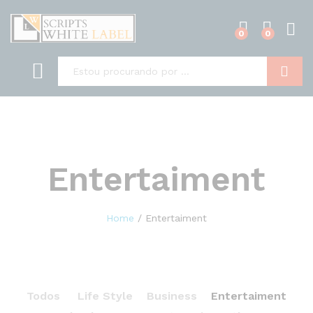
0
0
Pesquisa
Entertaiment
Home
/
Entertaiment
Todos
Life Style
Business
Entertaiment