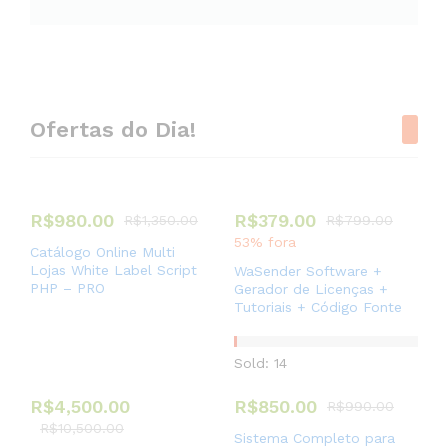
Ofertas do Dia!
R$
980.00
R$
379.00
R$
1,350.00
R$
799.00
53% fora
Catálogo Online Multi
Lojas White Label Script
WaSender Software +
PHP – PRO
Gerador de Licenças +
Tutoriais + Código Fonte
Sold: 14
R$
4,500.00
R$
850.00
R$
990.00
R$
10,500.00
Sistema Completo para