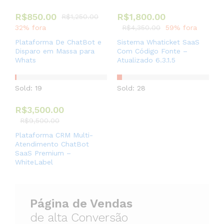
R$
850.00
R$
1,800.00
R$
1,250.00
32% fora
R$
4,350.00
59% fora
Plataforma De ChatBot e
Sistema Whaticket SaaS
Disparo em Massa para
Com Código Fonte –
Whats
Atualizado 6.3.1.5
Sold: 19
Sold: 28
R$
3,500.00
R$
9,500.00
Plataforma CRM Multi-
Atendimento ChatBot
SaaS Premium –
WhiteLabel
Página de Vendas
de alta Conversão