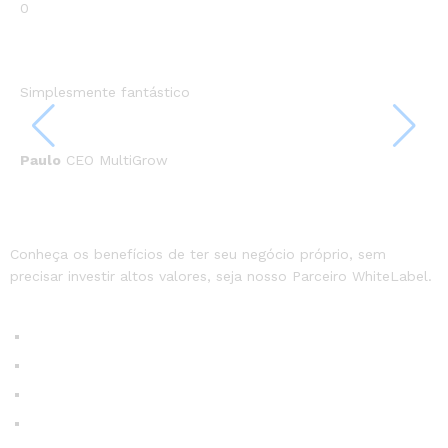
Simplesmente fantástico
Sh
Paulo
CEO MultiGrow
Ra
Conheça os benefícios de ter seu negócio próprio, sem
precisar investir altos valores, seja nosso Parceiro WhiteLabel.